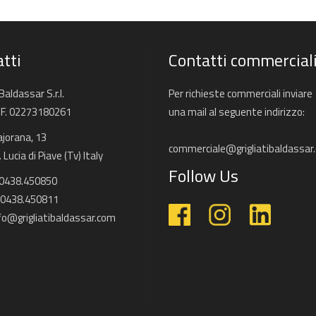
tti
Contatti commercial
 Baldassar S.r.l.
Per richieste commerciali inviare
C.F. 02273180261
una mail al seguente indirizzo:
ajorana, 13
commerciale@grigliatibaldassar
Lucia di Piave (Tv) Italy
Follow Us
 0438.450850
 0438.450811
fo@grigliatibaldassar.com