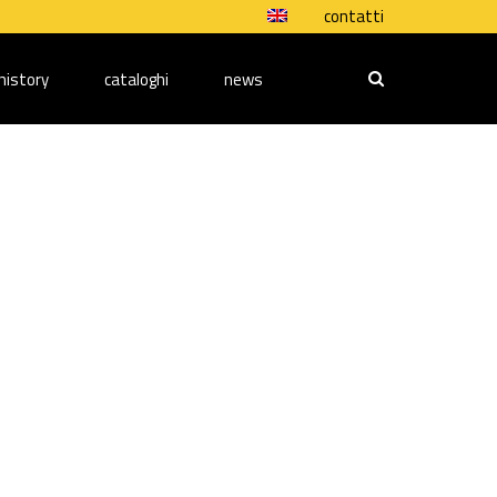
contatti
history
cataloghi
news