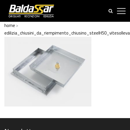
home
>
edilizia_chiusini_da_riempimento_chiusino_steelH50_vitesolle