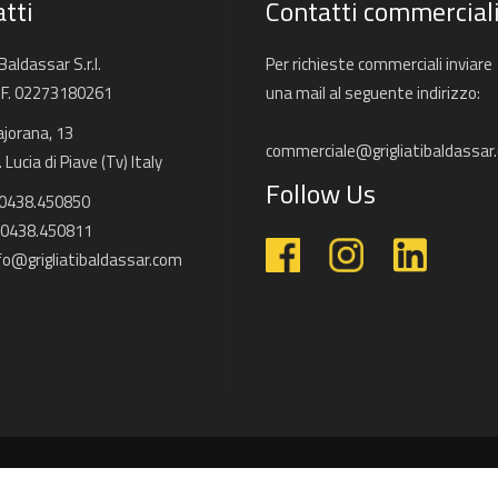
tti
Contatti commercial
 Baldassar S.r.l.
Per richieste commerciali inviare
C.F. 02273180261
una mail al seguente indirizzo:
ajorana, 13
commerciale@grigliatibaldassar
Lucia di Piave (Tv) Italy
Follow Us
 0438.450850
 0438.450811
fo@grigliatibaldassar.com