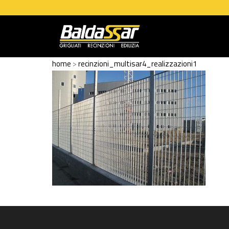
home
>
recinzioni_multisar4_realizzazioni1